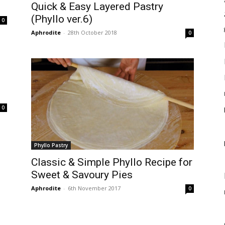
Quick & Easy Layered Pastry
(Phyllo ver.6)
0
Aphrodite
-
28th October 2018
0
0
Phyllo Pastry
Classic & Simple Phyllo Recipe for
Sweet & Savoury Pies
Aphrodite
-
6th November 2017
0