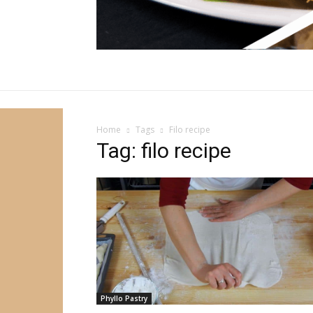
Home
Tags
Filo recipe
Tag: filo recipe
Phyllo Pastry