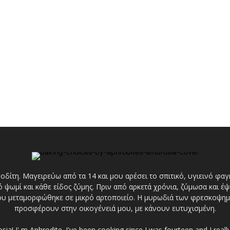
οδίτη. Μαγειρεύω από τα 14 και μου αρέσει το σπιτικό, υγιεινό φ
κό ψωμί και κάθε είδος ζύμης. Πριν από αρκετά χρόνια, ζύμωσα και 
 μου μεταμορφώθηκε σε μικρό αρτοποιείο. Η μυρωδιά των φρεσκοψ
προσφέρουν στην οικογένειά μου, με κάνουν ευτυχισμένη.
a! I' m Aphrodite. I've been cooking since I was fourteen and I real