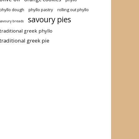
phyllo dough
phyllo pastry
rolling out phyllo
savoury pies
savoury breads
traditional greek phyllo
traditional greek pie