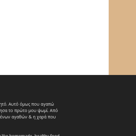
αγητό. Αυτό όμως που αγαπώ
έψησα το πρώτο μου ψωμί. Από
ημένων αγαθών & η χαρά που
ly like homemade, healthy food.