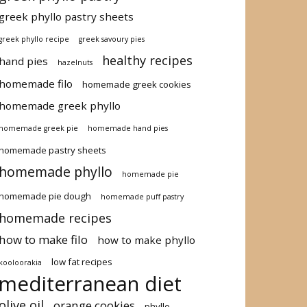
greek phyllo pastry sheets
greek phyllo recipe
greek savoury pies
healthy recipes
hand pies
hazelnuts
homemade filo
homemade greek cookies
homemade greek phyllo
homemade greek pie
homemade hand pies
homemade pastry sheets
homemade phyllo
homemade pie
homemade pie dough
homemade puff pastry
homemade recipes
how to make filo
how to make phyllo
low fat recipes
kooloorakia
mediterranean diet
olive oil
orange cookies
phyllo