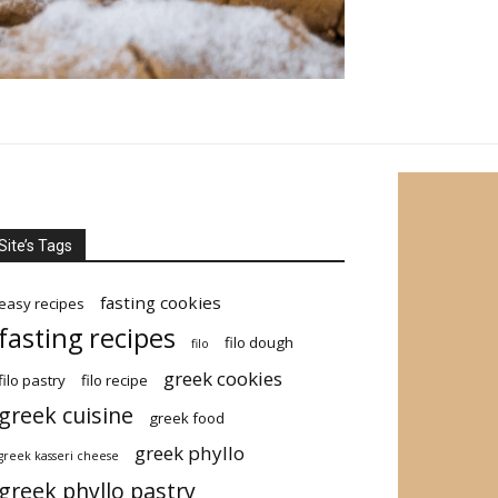
Site’s Tags
fasting cookies
easy recipes
fasting recipes
filo dough
filo
greek cookies
filo pastry
filo recipe
greek cuisine
greek food
greek phyllo
greek kasseri cheese
greek phyllo pastry