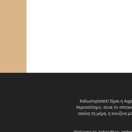
Καλωσορίσατε! Είμαι η Αφρ
περισσότερο, είναι το σπιτι
εκείνη τη μέρα, η κουζίνα
Welcome to Aphrodite's ambrosi