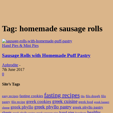
Tag: homemade sausage rolls
Hand Pies & Mini Pies
Sausage Rolls with Homemade Puff Pastry
Aphrodite
-
7th June 2017
0
Site’s Tags
fasting recipes
fasting cookies
easy recipes
filo dough
filo
filo
greek cuisine
greek cookies
pastry
filo recipe
greek food
greek kasseri
greek phyllo pastry
greek phyllo
greek phyllo pastry
cheese
healthy
sheets
hand pies
greek phyllo recipe
greek savoury pies
hazelnuts