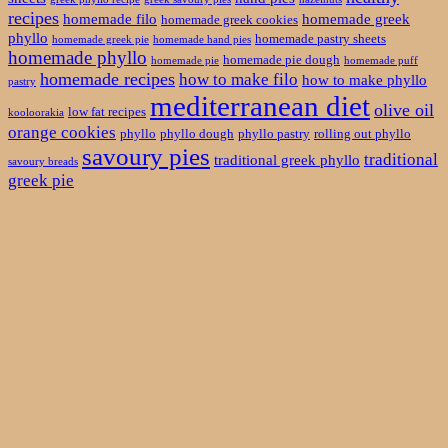
recipes
homemade filo
homemade greek
homemade greek cookies
phyllo
homemade pastry sheets
homemade greek pie
homemade hand pies
homemade phyllo
homemade pie dough
homemade pie
homemade puff
homemade recipes
how to make filo
how to make phyllo
pastry
mediterranean diet
olive oil
low fat recipes
kooloorakia
orange cookies
phyllo
phyllo dough
phyllo pastry
rolling out phyllo
savoury pies
traditional
traditional greek phyllo
savoury breads
greek pie