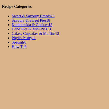
Recipe Categories
Sweet & Savoury Breads
23
Savoury & Sweet Pies
18
Kooloorakia & Cookies
18
Hand Pies & Mini Pies
13
Cakes, Cupcakes & Muffins
12
Phyllo Pastry
11
Specials
6
How To
6