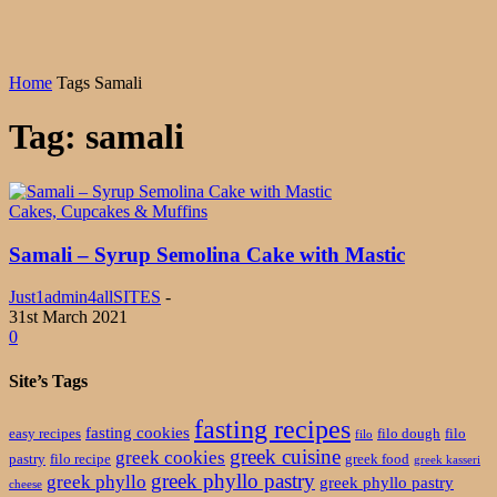
Home
Tags
Samali
Tag: samali
Cakes, Cupcakes & Muffins
Samali – Syrup Semolina Cake with Mastic
Just1admin4allSITES
-
31st March 2021
0
Site’s Tags
fasting recipes
fasting cookies
easy recipes
filo dough
filo
filo
greek cuisine
greek cookies
pastry
filo recipe
greek food
greek kasseri
greek phyllo pastry
greek phyllo
greek phyllo pastry
cheese