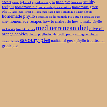
healthy
sheets
hand pies
greek phyllo recipe
greek savoury pies
hazelnuts
recipes
homemade filo
homemade greek
homemade greek cookies
phyllo
homemade pastry sheets
homemade greek pie
homemade hand pies
homemade phyllo
homemade pie dough
homemade pie
homemade puff
homemade recipes
how to make filo
how to make phyllo
pastry
mediterranean diet
olive oil
low fat recipes
kooloorakia
orange cookies
phyllo
phyllo dough
phyllo pastry
rolling out phyllo
savoury pies
traditional
traditional greek phyllo
savoury breads
greek pie