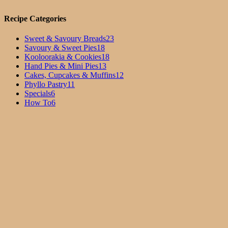
Recipe Categories
Sweet & Savoury Breads
23
Savoury & Sweet Pies
18
Kooloorakia & Cookies
18
Hand Pies & Mini Pies
13
Cakes, Cupcakes & Muffins
12
Phyllo Pastry
11
Specials
6
How To
6