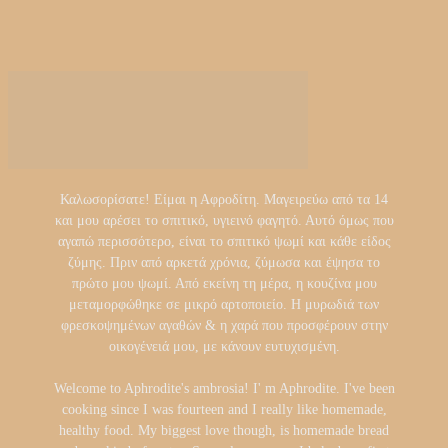
Καλωσορίσατε! Είμαι η Αφροδίτη. Μαγειρεύω από τα 14
και μου αρέσει το σπιτικό, υγιεινό φαγητό. Αυτό όμως που
αγαπώ περισσότερο, είναι το σπιτικό ψωμί και κάθε είδος
ζύμης. Πριν από αρκετά χρόνια, ζύμωσα και έψησα το
πρώτο μου ψωμί. Από εκείνη τη μέρα, η κουζίνα μου
μεταμορφώθηκε σε μικρό αρτοποιείο. Η μυρωδιά των
φρεσκοψημένων αγαθών & η χαρά που προσφέρουν στην
οικογένειά μου, με κάνουν ευτυχισμένη.
Welcome to Aphrodite's ambrosia! I' m Aphrodite. I've been
cooking since I was fourteen and I really like homemade,
healthy food. My biggest love though, is homemade bread