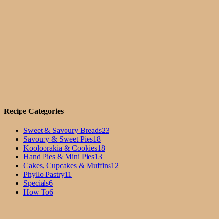
Recipe Categories
Sweet & Savoury Breads
23
Savoury & Sweet Pies
18
Kooloorakia & Cookies
18
Hand Pies & Mini Pies
13
Cakes, Cupcakes & Muffins
12
Phyllo Pastry
11
Specials
6
How To
6