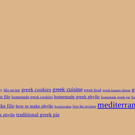
greek cuisine
greek cookies
g
ry
filo recipe
greek food
greek kasseri cheese
 filo
homemade greek phyllo
homemade greek cookies
homemade greek pie
ho
mediterran
ke filo
how to make phyllo
low fat recipes
kooloorakia
traditional greek pie
ek phyllo