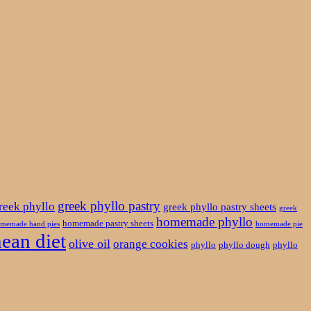
greek phyllo pastry
reek phyllo
greek phyllo pastry sheets
greek
homemade phyllo
homemade pastry sheets
memade hand pies
homemade pie
ean diet
olive oil
orange cookies
phyllo
phyllo dough
phyllo