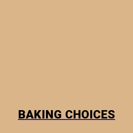
MINI PIES
PHYLLO PASTRY
BREADS
HOW TO
BAKING CHOICES