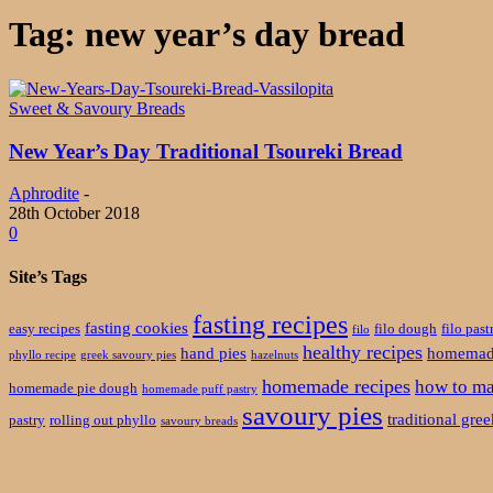
Tag: new year’s day bread
Sweet & Savoury Breads
New Year’s Day Traditional Tsoureki Bread
Aphrodite
-
28th October 2018
0
Site’s Tags
fasting recipes
fasting cookies
easy recipes
filo dough
filo past
filo
healthy recipes
hand pies
homemade
phyllo recipe
greek savoury pies
hazelnuts
homemade recipes
how to ma
homemade pie dough
homemade puff pastry
savoury pies
traditional gre
pastry
rolling out phyllo
savoury breads