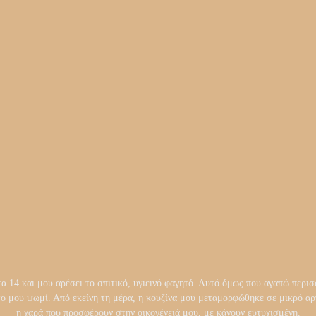
14 και μου αρέσει το σπιτικό, υγιεινό φαγητό. Αυτό όμως που αγαπώ περισσ
το μου ψωμί. Από εκείνη τη μέρα, η κουζίνα μου μεταμορφώθηκε σε μικρό 
η χαρά που προσφέρουν στην οικογένειά μου, με κάνουν ευτυχισμένη.