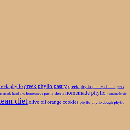
greek phyllo pastry
reek phyllo
greek phyllo pastry sheets
greek
homemade phyllo
homemade pastry sheets
memade hand pies
homemade pie
ean diet
olive oil
orange cookies
phyllo
phyllo dough
phyllo