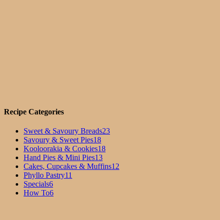
Recipe Categories
Sweet & Savoury Breads
23
Savoury & Sweet Pies
18
Kooloorakia & Cookies
18
Hand Pies & Mini Pies
13
Cakes, Cupcakes & Muffins
12
Phyllo Pastry
11
Specials
6
How To
6