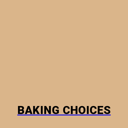
MINI PIES
PHYLLO PASTRY
BREADS
HOW TO
BAKING CHOICES