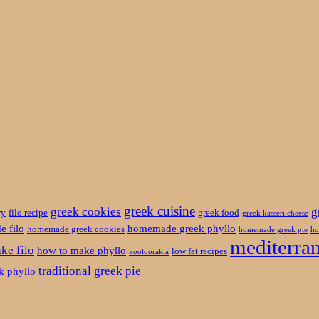
greek cuisine
greek cookies
g
ry
filo recipe
greek food
greek kasseri cheese
 filo
homemade greek phyllo
homemade greek cookies
homemade greek pie
ho
mediterran
ke filo
how to make phyllo
low fat recipes
kooloorakia
traditional greek pie
ek phyllo