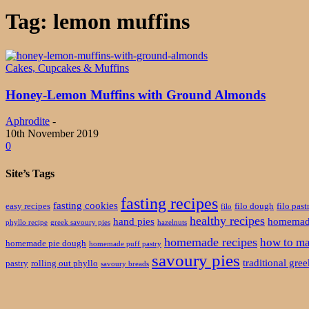
Tag: lemon muffins
Cakes, Cupcakes & Muffins
Honey-Lemon Muffins with Ground Almonds
Aphrodite
-
10th November 2019
0
Site’s Tags
fasting recipes
fasting cookies
easy recipes
filo dough
filo past
filo
healthy recipes
hand pies
homemade
phyllo recipe
greek savoury pies
hazelnuts
homemade recipes
how to ma
homemade pie dough
homemade puff pastry
savoury pies
traditional gre
pastry
rolling out phyllo
savoury breads