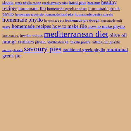
healthy
sheets
hand pies
greek phyllo recipe
greek savoury pies
hazelnuts
recipes
homemade filo
homemade greek
homemade greek cookies
phyllo
homemade pastry sheets
homemade greek pie
homemade hand pies
homemade phyllo
homemade pie dough
homemade pie
homemade puff
homemade recipes
how to make filo
how to make phyllo
pastry
mediterranean diet
olive oil
low fat recipes
kooloorakia
orange cookies
phyllo
phyllo dough
phyllo pastry
rolling out phyllo
savoury pies
traditional
traditional greek phyllo
savoury breads
greek pie