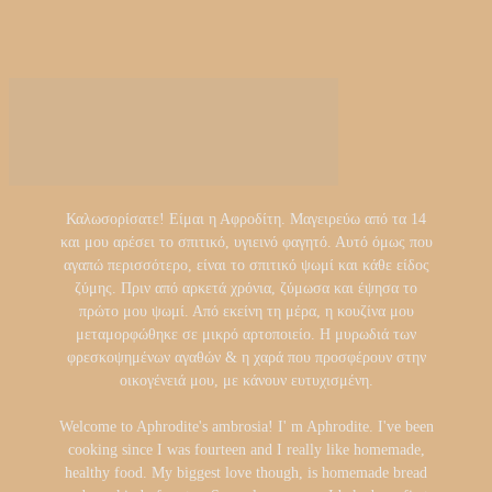
Καλωσορίσατε! Είμαι η Αφροδίτη. Μαγειρεύω από τα 14
και μου αρέσει το σπιτικό, υγιεινό φαγητό. Αυτό όμως που
αγαπώ περισσότερο, είναι το σπιτικό ψωμί και κάθε είδος
ζύμης. Πριν από αρκετά χρόνια, ζύμωσα και έψησα το
πρώτο μου ψωμί. Από εκείνη τη μέρα, η κουζίνα μου
μεταμορφώθηκε σε μικρό αρτοποιείο. Η μυρωδιά των
φρεσκοψημένων αγαθών & η χαρά που προσφέρουν στην
οικογένειά μου, με κάνουν ευτυχισμένη.
Welcome to Aphrodite's ambrosia! I' m Aphrodite. I've been
cooking since I was fourteen and I really like homemade,
healthy food. My biggest love though, is homemade bread