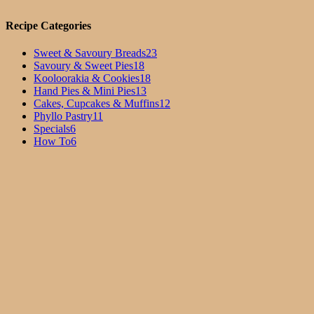
Recipe Categories
Sweet & Savoury Breads
23
Savoury & Sweet Pies
18
Kooloorakia & Cookies
18
Hand Pies & Mini Pies
13
Cakes, Cupcakes & Muffins
12
Phyllo Pastry
11
Specials
6
How To
6