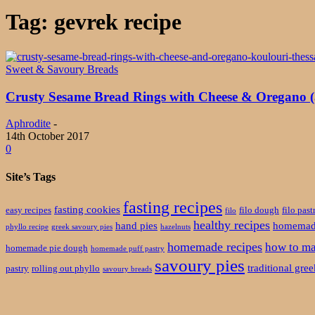
Tag: gevrek recipe
Sweet & Savoury Breads
Crusty Sesame Bread Rings with Cheese & Oregano (a
Aphrodite
-
14th October 2017
0
Site’s Tags
fasting recipes
fasting cookies
easy recipes
filo dough
filo past
filo
healthy recipes
hand pies
homemade
phyllo recipe
greek savoury pies
hazelnuts
homemade recipes
how to ma
homemade pie dough
homemade puff pastry
savoury pies
traditional gre
pastry
rolling out phyllo
savoury breads