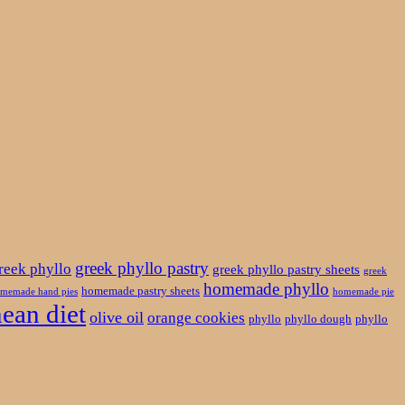
greek phyllo pastry
reek phyllo
greek phyllo pastry sheets
greek
homemade phyllo
homemade pastry sheets
memade hand pies
homemade pie
ean diet
olive oil
orange cookies
phyllo
phyllo dough
phyllo