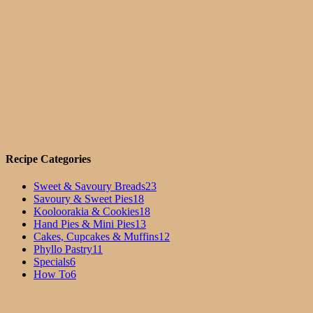
Recipe Categories
Sweet & Savoury Breads
23
Savoury & Sweet Pies
18
Kooloorakia & Cookies
18
Hand Pies & Mini Pies
13
Cakes, Cupcakes & Muffins
12
Phyllo Pastry
11
Specials
6
How To
6