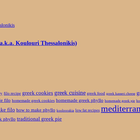
.k.a. Koulouri Thessalonikis)
greek cuisine
greek cookies
g
ry
filo recipe
greek food
greek kasseri cheese
 filo
homemade greek phyllo
homemade greek cookies
homemade greek pie
ho
mediterran
ke filo
how to make phyllo
low fat recipes
kooloorakia
traditional greek pie
ek phyllo