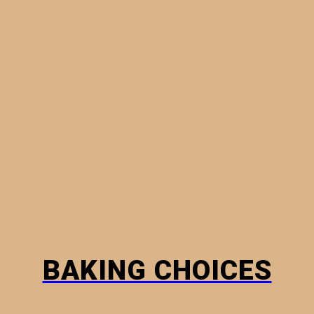
MINI PIES
PHYLLO PASTRY
BREADS
HOW TO
BAKING CHOICES