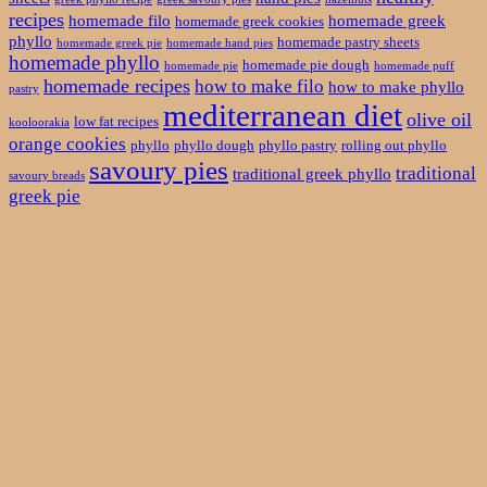
recipes
homemade filo
homemade greek
homemade greek cookies
phyllo
homemade pastry sheets
homemade greek pie
homemade hand pies
homemade phyllo
homemade pie dough
homemade pie
homemade puff
homemade recipes
how to make filo
how to make phyllo
pastry
mediterranean diet
olive oil
low fat recipes
kooloorakia
orange cookies
phyllo
phyllo dough
phyllo pastry
rolling out phyllo
savoury pies
traditional
traditional greek phyllo
savoury breads
greek pie