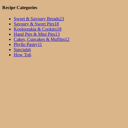
Recipe Categories
Sweet & Savoury Breads
23
Savoury & Sweet Pies
18
Kooloorakia & Cookies
18
Hand Pies & Mini Pies
13
Cakes, Cupcakes & Muffins
12
Phyllo Pastry
11
Specials
6
How To
6