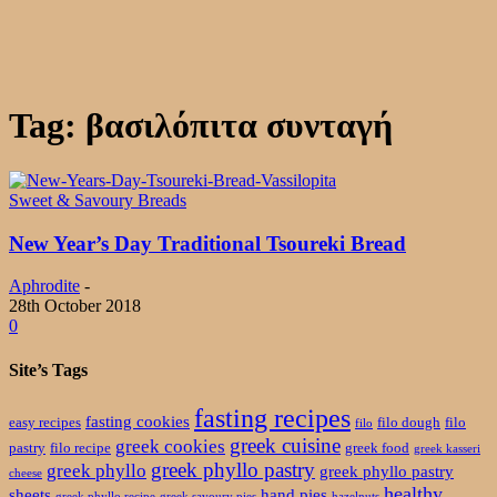
Tag: βασιλόπιτα συνταγή
Sweet & Savoury Breads
New Year’s Day Traditional Tsoureki Bread
Aphrodite
-
28th October 2018
0
Site’s Tags
fasting recipes
fasting cookies
easy recipes
filo dough
filo
filo
greek cuisine
greek cookies
pastry
filo recipe
greek food
greek kasseri
greek phyllo pastry
greek phyllo
greek phyllo pastry
cheese
healthy
sheets
hand pies
greek phyllo recipe
greek savoury pies
hazelnuts