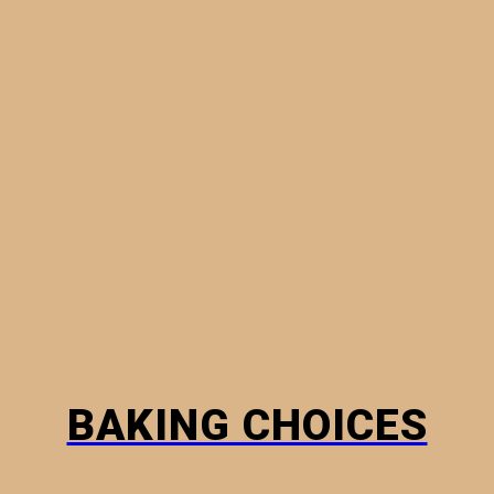
ΠΙΤΟΎΛΕΣ & ΠΙΤΆΚΙΑ
ΦΎΛΛΑ ΠΊΤΑΣ
ΨΩΜΙΆ
ΠΏΣ Ν
BAKING CHOICES