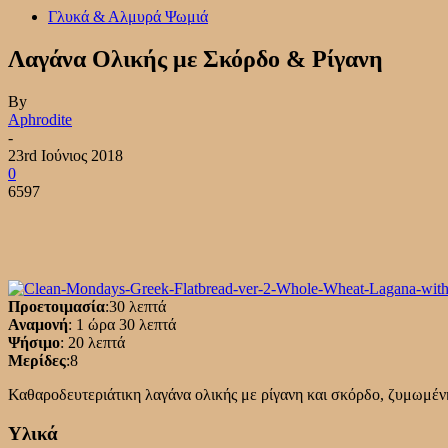
Γλυκά & Αλμυρά Ψωμιά
Λαγάνα Ολικής με Σκόρδο & Ρίγανη
By
Aphrodite
-
23rd Ιούνιος 2018
0
6597
Προετοιμασία
:30 λεπτά
Αναμονή
: 1 ώρα 30 λεπτά
Ψήσιμο
: 20 λεπτά
Μερίδες
:8
Καθαροδευτεριάτικη λαγάνα ολικής με ρίγανη και σκόρδο, ζυμωμέν
Υλικά