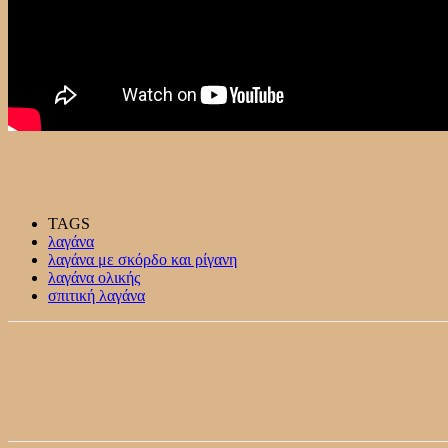
TAGS
λαγάνα
λαγάνα με σκόρδο και ρίγανη
λαγάνα ολικής
σπιτική λαγάνα