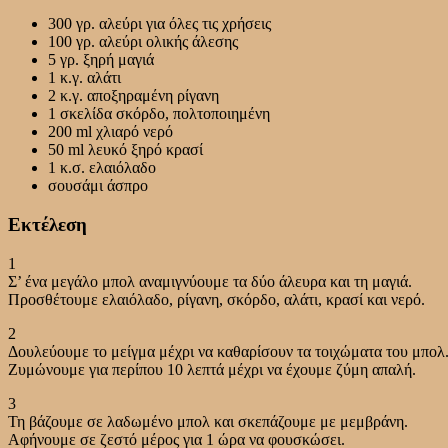
300 γρ. αλεύρι για όλες τις χρήσεις
100 γρ. αλεύρι ολικής άλεσης
5 γρ. ξηρή μαγιά
1 κ.γ. αλάτι
2 κ.γ. αποξηραμένη ρίγανη
1 σκελίδα σκόρδο, πολτοποιημένη
200 ml χλιαρό νερό
50 ml λευκό ξηρό κρασί
1 κ.σ. ελαιόλαδο
σουσάμι άσπρο
Εκτέλεση
1
Σ’ ένα μεγάλο μπολ αναμιγνύουμε τα δύο άλευρα και τη μαγιά.
Προσθέτουμε ελαιόλαδο, ρίγανη, σκόρδο, αλάτι, κρασί και νερό.
2
Δουλεύουμε το μείγμα μέχρι να καθαρίσουν τα τοιχώματα του μπολ
Ζυμώνουμε για περίπου 10 λεπτά μέχρι να έχουμε ζύμη απαλή.
3
Τη βάζουμε σε λαδωμένο μπολ και σκεπάζουμε με μεμβράνη.
Αφήνουμε σε ζεστό μέρος για 1 ώρα να φουσκώσει.