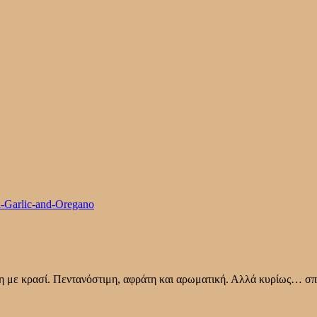
η με κρασί. Πεντανόστιμη, αφράτη και αρωματική. Αλλά κυρίως… σπ