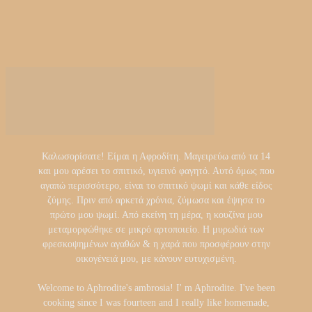
Καλωσορίσατε! Είμαι η Αφροδίτη. Μαγειρεύω από τα 14
και μου αρέσει το σπιτικό, υγιεινό φαγητό. Αυτό όμως που
αγαπώ περισσότερο, είναι το σπιτικό ψωμί και κάθε είδος
ζύμης. Πριν από αρκετά χρόνια, ζύμωσα και έψησα το
πρώτο μου ψωμί. Από εκείνη τη μέρα, η κουζίνα μου
μεταμορφώθηκε σε μικρό αρτοποιείο. Η μυρωδιά των
φρεσκοψημένων αγαθών & η χαρά που προσφέρουν στην
οικογένειά μου, με κάνουν ευτυχισμένη.
Welcome to Aphrodite's ambrosia! I' m Aphrodite. I've been
cooking since I was fourteen and I really like homemade,