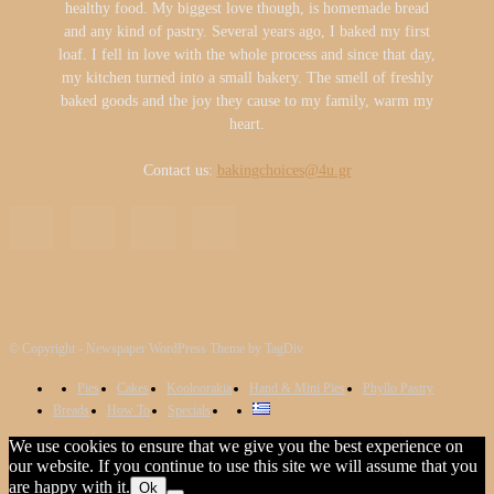
healthy food. My biggest love though, is homemade bread
and any kind of pastry. Several years ago, I baked my first
loaf. I fell in love with the whole process and since that day,
my kitchen turned into a small bakery. The smell of freshly
baked goods and the joy they cause to my family, warm my
heart.
Contact us:
bakingchoices@4u.gr
© Copyright - Newspaper WordPress Theme by TagDiv
Pies
Cakes
Kooloorakia
Hand & Mini Pies
Phyllo Pastry
Breads
How To
Specials
We use cookies to ensure that we give you the best experience on
our website. If you continue to use this site we will assume that you
are happy with it.
Ok