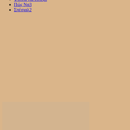
Πώς Να
3
Σπέσιαλ
2