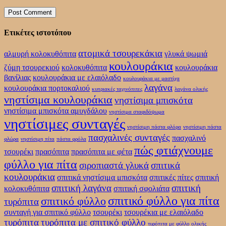
Ετικέτες ιστοτόπου
ατομικά τσουρεκάκια
αλμυρή κολοκυθόπιτα
γλυκά ψωμιά
κουλουράκια
ζύμη τσουρεκιού
κολοκυθόπιτα
κουλουράκια
βανίλιας
κουλουράκια με ελαιόλαδο
κουλουράκια με μαστίχα
λαγάνα
κουλουράκια πορτοκαλιού
κυπριακές ταχινόπιτες
λαγάνα ολικής
νηστίσιμα κουλουράκια
νηστίσιμα μπισκότα
νηστίσιμα μπισκότα αμυγδάλου
νηστίσιμα σταφιδόψωμα
νηστίσιμες συνταγές
νηστίσιμη πάστα φλόρα
νηστίσιμη πάστα
πασχαλινές συνταγές
πασχαλινό
φλώρα
νηστίσιμη πίτα
πάστα φρόλα
πώς φτιάχνουμε
τσουρέκι
πρασόπιτα
πρασόπιτα με φέτα
φύλλο για πίτα
σιροπιαστά γλυκά
σπιτικά
κουλουράκια
σπιτικά νηστίσιμα μπισκότα
σπιτικές πίτες
σπιτική
σπιτική λαγάνα
σπιτική
κολοκυθόπιτα
σπιτική σφολιάτα
σπιτικό φύλλο για πίτα
σπιτικό φύλλο
τυρόπιτα
συνταγή για σπιτικό φύλλο
τσουρέκι
τσουρέκια με ελαιόλαδο
τυρόπιτα
τυρόπιτα με σπιτικό φύλλο
τυρόπιτα με φύλλο ολικής