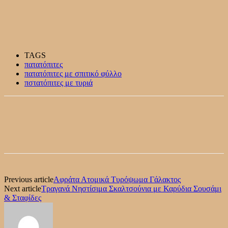
TAGS
πατατόπιτες
πατατόπιτες με σπιτικό φύλλο
πστατόπιτες με τυριά
Previous article
Αφράτα Ατομικά Τυρόψωμα Γάλακτος
Next article
Τραγανά Νηστίσιμα Σκαλτσούνια με Καρύδια Σουσάμι
& Σταφίδες