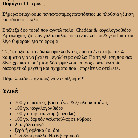
Παράγει:
10 μερίδες
Σήμερα φτιάχνουμε πεντανόστιμες πατατόπιτες με πλούσια γέμιση
και σπιτικό φύλλο.
Επέλεξα δύο τυριά που αγαπώ πολύ, Cheddar & κεφαλογραβιέρα
Αμφιλοχίας, ζαμπόν γαλοπούλας που είναι ελαφρύ & γευστικό και
λίγο θυμαράκι για το άρωμα.
Τις έφτιαξα με το εύκολο φύλλο Νο 6, που το έχω κόψει σε 4
κομμάτια για να βγάλει μεγαλύτερα φύλλα. Για τη γέμιση που σας
δίνω χρειάστηκα 1μιση δόση φύλλου και σας προτείνω τρία
διαφορετικά μεγέθη και σχήματα που μπορείτε να φτιάξετε.
Πάμε λοιπόν στην κουζίνα να παίξουμε!!!
Υλικά
700 γρ. πατάτες, βρασμένες & ξεφλουδισμένες
100 γρ. κεφαλογραβιέρα
100 γρ. τυρί τσένταρ (cheddar)
100 γρ. ζαμπόν γαλοπούλας σε κύβους
2 μεγάλα αυγά
ξερό ή φρέσκο θυμάρι
1 ½ δόση φύλλο Νο 6 (περίπου)