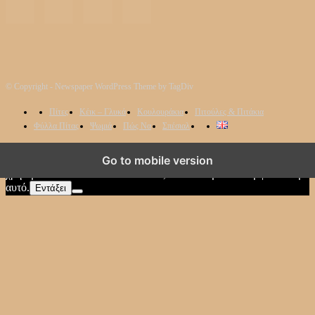
© Copyright - Newspaper WordPress Theme by TagDiv
Πίτες
Κέικ – Γλυκά
Κουλουράκια
Πιτούλες & Πιτάκια
Φύλλα Πίτας
Ψωμιά
Πώς Να
Σπέσιαλ
Χρησιμοποιούμε cookies για να διασφαλίσουμε ότι έχετε την
Go to mobile version
καλύτερη εμπειρία στον ιστότοπό μας. Αν συνεχίσετε να
χρησιμοποιείτε αυτόν τον ιστότοπο, υποθέτουμε ότι συμφωνείτε με
αυτό.
Εντάξει