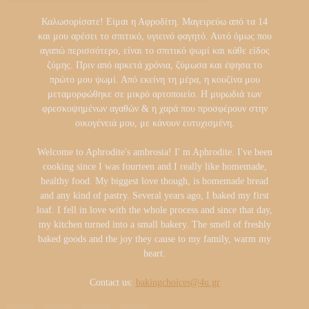
Καλωσορίσατε! Είμαι η Αφροδίτη. Μαγειρεύω από τα 14
και μου αρέσει το σπιτικό, υγιεινό φαγητό. Αυτό όμως που
αγαπώ περισσότερο, είναι το σπιτικό ψωμί και κάθε είδος
ζύμης. Πριν από αρκετά χρόνια, ζύμωσα και έψησα το
πρώτο μου ψωμί. Από εκείνη τη μέρα, η κουζίνα μου
μεταμορφώθηκε σε μικρό αρτοποιείο. Η μυρωδιά των
φρεσκοψημένων αγαθών & η χαρά που προσφέρουν στην
οικογένειά μου, με κάνουν ευτυχισμένη.
Welcome to Aphrodite's ambrosia! I' m Aphrodite. I've been
cooking since I was fourteen and I really like homemade,
healthy food. My biggest love though, is homemade bread
and any kind of pastry. Several years ago, I baked my first
loaf. I fell in love with the whole process and since that day,
my kitchen turned into a small bakery. The smell of freshly
baked goods and the joy they cause to my family, warm my
heart.
Contact us:
bakingchoices@4u.gr