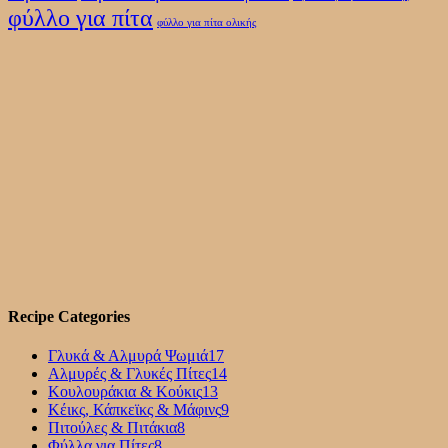
φύλλο για πίτα
φύλλο για πίτα ολικής
Recipe Categories
Γλυκά & Αλμυρά Ψωμιά
17
Αλμυρές & Γλυκές Πίτες
14
Κουλουράκια & Κούκις
13
Κέικς, Κάπκεϊκς & Μάφινς
9
Πιτούλες & Πιτάκια
8
Φύλλα για Πίτες
8