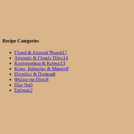
Recipe Categories
Γλυκά & Αλμυρά Ψωμιά
17
Αλμυρές & Γλυκές Πίτες
14
Κουλουράκια & Κούκις
13
Κέικς, Κάπκεϊκς & Μάφινς
9
Πιτούλες & Πιτάκια
8
Φύλλα για Πίτες
8
Πώς Να
3
Σπέσιαλ
2