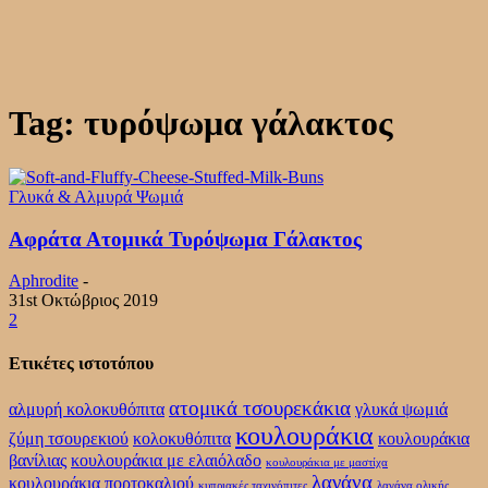
Tag: τυρόψωμα γάλακτος
Γλυκά & Αλμυρά Ψωμιά
Αφράτα Ατομικά Τυρόψωμα Γάλακτος
Aphrodite
-
31st Οκτώβριος 2019
2
Ετικέτες ιστοτόπου
ατομικά τσουρεκάκια
αλμυρή κολοκυθόπιτα
γλυκά ψωμιά
κουλουράκια
ζύμη τσουρεκιού
κολοκυθόπιτα
κουλουράκια
βανίλιας
κουλουράκια με ελαιόλαδο
κουλουράκια με μαστίχα
λαγάνα
κουλουράκια πορτοκαλιού
κυπριακές ταχινόπιτες
λαγάνα ολικής