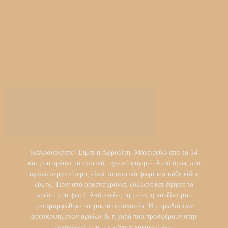
Καλωσορίσατε! Είμαι η Αφροδίτη. Μαγειρεύω από τα 14
και μου αρέσει το σπιτικό, υγιεινό φαγητό. Αυτό όμως που
αγαπώ περισσότερο, είναι το σπιτικό ψωμί και κάθε είδος
ζύμης. Πριν από αρκετά χρόνια, ζύμωσα και έψησα το
πρώτο μου ψωμί. Από εκείνη τη μέρα, η κουζίνα μου
μεταμορφώθηκε σε μικρό αρτοποιείο. Η μυρωδιά των
φρεσκοψημένων αγαθών & η χαρά που προσφέρουν στην
οικογένειά μου, με κάνουν ευτυχισμένη.