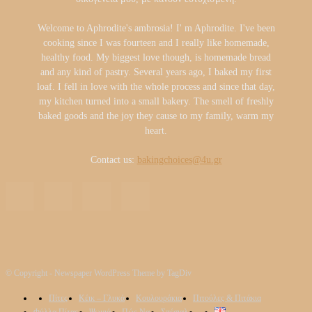
Welcome to Aphrodite's ambrosia! I' m Aphrodite. I've been
cooking since I was fourteen and I really like homemade,
healthy food. My biggest love though, is homemade bread
and any kind of pastry. Several years ago, I baked my first
loaf. I fell in love with the whole process and since that day,
my kitchen turned into a small bakery. The smell of freshly
baked goods and the joy they cause to my family, warm my
heart.
Contact us:
bakingchoices@4u.gr
© Copyright - Newspaper WordPress Theme by TagDiv
Πίτες
Κέικ – Γλυκά
Κουλουράκια
Πιτούλες & Πιτάκια
Φύλλα Πίτας
Ψωμιά
Πώς Να
Σπέσιαλ