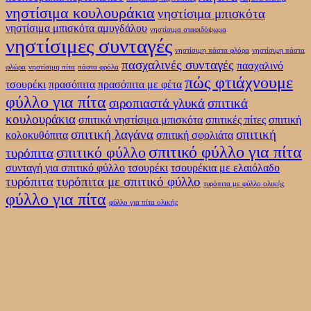
νηστίσιμα κουλουράκια
νηστίσιμα μπισκότα
νηστίσιμα μπισκότα αμυγδάλου
νηστίσιμα σταφιδόψωμα
νηστίσιμες συνταγές
νηστίσιμη πάστα φλόρα
νηστίσιμη πάστα
πασχαλινές συνταγές
πασχαλινό
φλώρα
νηστίσιμη πίτα
πάστα φρόλα
πώς φτιάχνουμε
τσουρέκι
πρασόπιτα
πρασόπιτα με φέτα
φύλλο για πίτα
σιροπιαστά γλυκά
σπιτικά
κουλουράκια
σπιτικά νηστίσιμα μπισκότα
σπιτικές πίτες
σπιτική
σπιτική λαγάνα
σπιτική
κολοκυθόπιτα
σπιτική σφολιάτα
σπιτικό φύλλο για πίτα
σπιτικό φύλλο
τυρόπιτα
συνταγή για σπιτικό φύλλο
τσουρέκι
τσουρέκια με ελαιόλαδο
τυρόπιτα
τυρόπιτα με σπιτικό φύλλο
τυρόπιτα με φύλλο ολικής
φύλλο για πίτα
φύλλο για πίτα ολικής