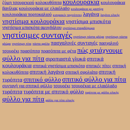
κουλουράκια
ζύμη τσουρεκιού
κολοκυθόπιτα
κουλουράκια
βανίλιας
κουλουράκια με ελαιόλαδο
κουλουράκια με μαστίχα
λαγάνα
κουλουράκια πορτοκαλιού
κυπριακές ταχινόπιτες
λαγάνα ολικής
νηστίσιμα κουλουράκια
νηστίσιμα μπισκότα
νηστίσιμα μπισκότα αμυγδάλου
νηστίσιμα σταφιδόψωμα
νηστίσιμες συνταγές
νηστίσιμη πάστα φλόρα
νηστίσιμη πάστα
πασχαλινές συνταγές
πασχαλινό
φλώρα
νηστίσιμη πίτα
πάστα φρόλα
πώς φτιάχνουμε
τσουρέκι
πρασόπιτα
πρασόπιτα με φέτα
φύλλο για πίτα
σιροπιαστά γλυκά
σπιτικά
κουλουράκια
σπιτικά νηστίσιμα μπισκότα
σπιτικές πίτες
σπιτική
σπιτική λαγάνα
σπιτική
κολοκυθόπιτα
σπιτική σφολιάτα
σπιτικό φύλλο για πίτα
σπιτικό φύλλο
τυρόπιτα
συνταγή για σπιτικό φύλλο
τσουρέκι
τσουρέκια με ελαιόλαδο
τυρόπιτα
τυρόπιτα με σπιτικό φύλλο
τυρόπιτα με φύλλο ολικής
φύλλο για πίτα
φύλλο για πίτα ολικής