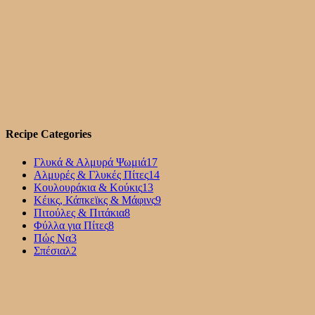
Recipe Categories
Γλυκά & Αλμυρά Ψωμιά
17
Αλμυρές & Γλυκές Πίτες
14
Κουλουράκια & Κούκις
13
Κέικς, Κάπκεϊκς & Μάφινς
9
Πιτούλες & Πιτάκια
8
Φύλλα για Πίτες
8
Πώς Να
3
Σπέσιαλ
2