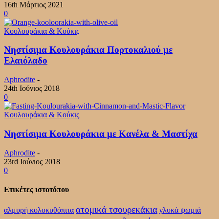
16th Μάρτιος 2021
0
Κουλουράκια & Κούκις
Νηστίσιμα Κουλουράκια Πορτοκαλιού με
Ελαιόλαδο
Aphrodite
-
24th Ιούνιος 2018
0
Κουλουράκια & Κούκις
Νηστίσιμα Κουλουράκια με Κανέλα & Μαστίχα
Aphrodite
-
23rd Ιούνιος 2018
0
Ετικέτες ιστοτόπου
ατομικά τσουρεκάκια
αλμυρή κολοκυθόπιτα
γλυκά ψωμιά