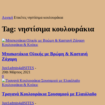
Αρχική
Ετικέτες
νηστίσιμα κουλουράκια
Tag: νηστίσιμα κουλουράκια
Κουλουράκια & Κούκις
Μπισκοτάκια Ολικής με Βρώμη & Καστανή
Ζάχαρη
Just1admin4allSITES
-
20th Μάρτιος 2021
0
Κουλουράκια & Κούκις
Τραγανά Κουλουράκια Σουσαμιού με Ελαιόλαδο
Just1admin4allSITES
-