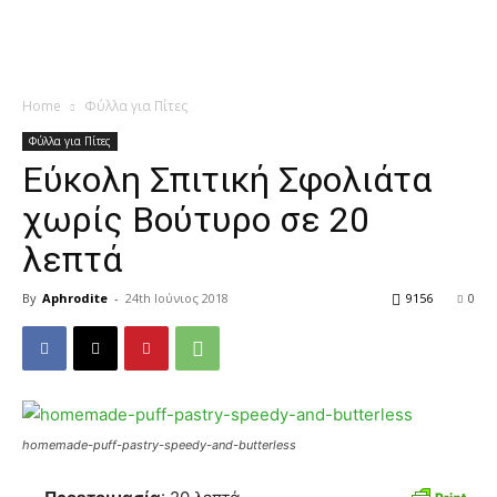
Home
Φύλλα για Πίτες
Φύλλα για Πίτες
Εύκολη Σπιτική Σφολιάτα
χωρίς Βούτυρο σε 20
λεπτά
By
Aphrodite
-
24th Ιούνιος 2018
9156
0
homemade-puff-pastry-speedy-and-butterless