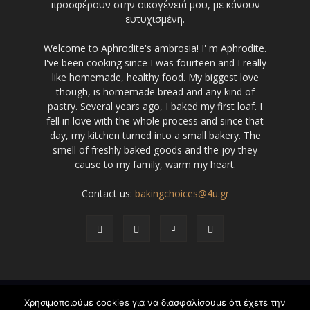
προσφέρουν στην οικογένειά μου, με κάνουν
ευτυχισμένη.
Welcome to Aphrodite's ambrosia! I' m Aphrodite.
I've been cooking since I was fourteen and I really
like homemade, healthy food. My biggest love
though, is homemade bread and any kind of
pastry. Several years ago, I baked my first loaf. I
fell in love with the whole process and since that
day, my kitchen turned into a small bakery. The
smell of freshly baked goods and the joy they
cause to my family, warm my heart.
Contact us:
bakingchoices@4u.gr
© Copyright - Newspaper WordPress Theme by TagDiv
Χρησιμοποιούμε cookies για να διασφαλίσουμε ότι έχετε την