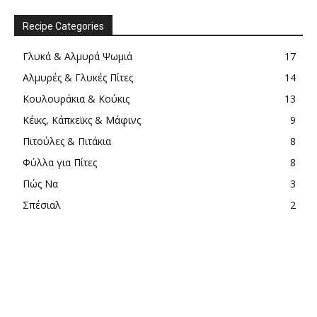
Recipe Categories
Γλυκά & Αλμυρά Ψωμιά
17
Αλμυρές & Γλυκές Πίτες
14
Κουλουράκια & Κούκις
13
Κέικς, Κάπκεϊκς & Μάφινς
9
Πιτούλες & Πιτάκια
8
Φύλλα για Πίτες
8
Πώς Να
3
Σπέσιαλ
2