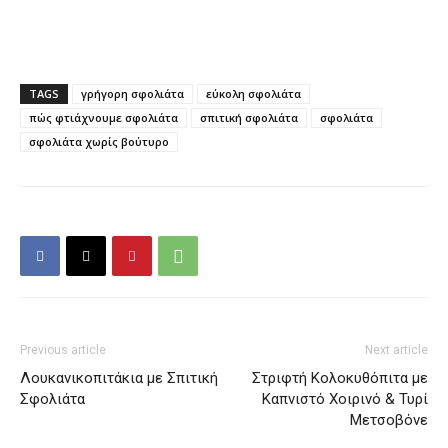
TAGS
γρήγορη σφολιάτα
εύκολη σφολιάτα
πώς φτιάχνουμε σφολιάτα
σπιτική σφολιάτα
σφολιάτα
σφολιάτα χωρίς βούτυρο
Previous article
Next article
Λουκανικοπιτάκια με Σπιτική
Στριφτή Κολοκυθόπιτα με
Σφολιάτα
Καπνιστό Χοιρινό & Τυρί
Μετσοβόνε