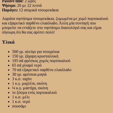
Passive time
: 2 ώρες
Ψήσιμο
: 20 με 22 λεπτά
Παράγει:
12 ατομικά τσουρεκάκια
Αφράτα νηστίσιμα τσουρεκάκια, ζυμωμένα με χυμό πορτοκαλιού
και εξαιρετικό παρθένο ελαιόλαδο. Άλλη μία συνταγή που
μπορείτε να εντάξετε στο νηστίσιμο διαιτολόγιό σας και είμαι
σίγουρη ότι θα σας αρέσει πολύ!
Υλικά
500 γρ. αλεύρι για τσουρέκια
150 γρ. ζάχαρη κρυσταλλική
195 ml φρέσκος χυμός πορτοκαλιού
65 ml χλιαρό νερό
70 ml εξαιρετικό παρθένο ελαιόλαδο
30 γρ. φρέσκια μαγιά
3 κ.σ. ταχίνι
1 κ.γ. μαχλέπι, σκόνη
¼ κ.γ. μαστίχα, σκόνη
το ξύσμα ενός πορτοκαλιού
1 κ.σ. μέλι
1 κ.σ. νερό
σουσάμι