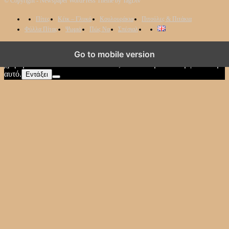
© Copyright - Newspaper WordPress Theme by TagDiv
Πίτες
Κέικ – Γλυκά
Κουλουράκια
Πιτούλες & Πιτάκια
Φύλλα Πίτας
Ψωμιά
Πώς Να
Σπέσιαλ
Χρησιμοποιούμε cookies για να διασφαλίσουμε ότι έχετε την
Go to mobile version
καλύτερη εμπειρία στον ιστότοπό μας. Αν συνεχίσετε να
χρησιμοποιείτε αυτόν τον ιστότοπο, υποθέτουμε ότι συμφωνείτε με
αυτό.
Εντάξει