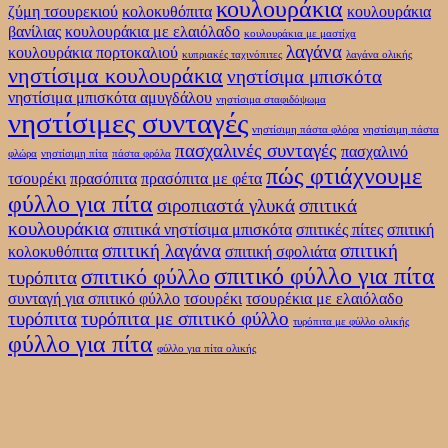
κουλουράκια
ζύμη τσουρεκιού
κολοκυθόπιτα
κουλουράκια
βανίλιας
κουλουράκια με ελαιόλαδο
κουλουράκια με μαστίχα
λαγάνα
κουλουράκια πορτοκαλιού
κυπριακές ταχινόπιτες
λαγάνα ολικής
νηστίσιμα κουλουράκια
νηστίσιμα μπισκότα
νηστίσιμα μπισκότα αμυγδάλου
νηστίσιμα σταφιδόψωμα
νηστίσιμες συνταγές
νηστίσιμη πάστα φλόρα
νηστίσιμη πάστα
πασχαλινές συνταγές
πασχαλινό
φλώρα
νηστίσιμη πίτα
πάστα φρόλα
πώς φτιάχνουμε
τσουρέκι
πρασόπιτα
πρασόπιτα με φέτα
φύλλο για πίτα
σιροπιαστά γλυκά
σπιτικά
κουλουράκια
σπιτικά νηστίσιμα μπισκότα
σπιτικές πίτες
σπιτική
σπιτική λαγάνα
σπιτική
κολοκυθόπιτα
σπιτική σφολιάτα
σπιτικό φύλλο για πίτα
σπιτικό φύλλο
τυρόπιτα
συνταγή για σπιτικό φύλλο
τσουρέκι
τσουρέκια με ελαιόλαδο
τυρόπιτα
τυρόπιτα με σπιτικό φύλλο
τυρόπιτα με φύλλο ολικής
φύλλο για πίτα
φύλλο για πίτα ολικής