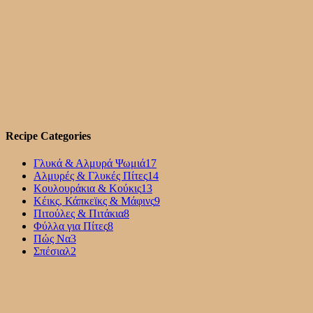
Recipe Categories
Γλυκά & Αλμυρά Ψωμιά
17
Αλμυρές & Γλυκές Πίτες
14
Κουλουράκια & Κούκις
13
Κέικς, Κάπκεϊκς & Μάφινς
9
Πιτούλες & Πιτάκια
8
Φύλλα για Πίτες
8
Πώς Να
3
Σπέσιαλ
2