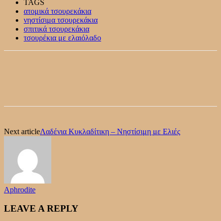
TAGS
ατομικά τσουρεκάκια
νηστίσιμα τσουρεκάκια
σπιτικά τσουρεκάκια
τσουρέκια με ελαιόλαδο
Next article
Λαδένια Κυκλαδίτικη – Νηστίσιμη με Ελιές
Aphrodite
LEAVE A REPLY