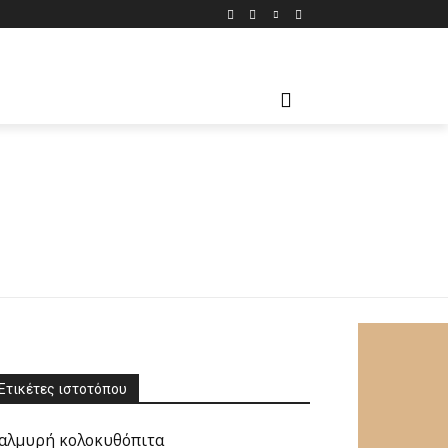
ΨΩΜΙΆ
ΠΏΣ ΝΑ
ΣΠΈΣΙΑΛ
MORE
Ετικέτες ιστοτόπου
αλμυρή κολοκυθόπιτα