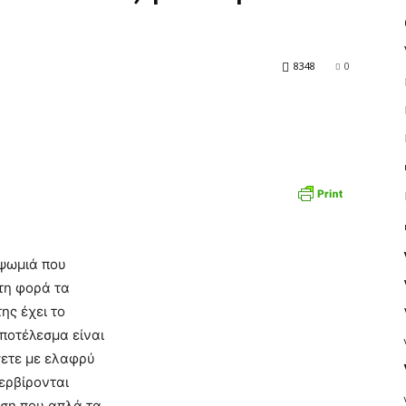
8348
0
 ψωμιά που
τη φορά τα
ης έχει το
ποτέλεσμα είναι
σετε με ελαφρύ
σερβίρονται
όση που απλά τα