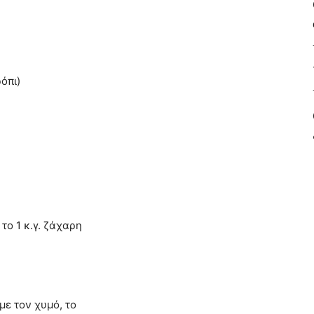
όπι)
το 1 κ.γ. ζάχαρη
με τον χυμό, το