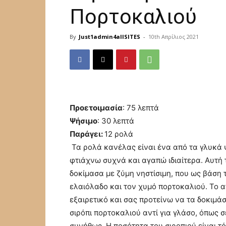
Πορτοκαλιού
By
Just1admin4allSITES
-
10th Απρίλιος 2021
Προετοιμασία
: 75 λεπτά
Ψήσιμο
: 30 λεπτά
Παράγει:
12 ρολά
Τα ρολά κανέλας είναι ένα από τα γλυκά
φτιάχνω συχνά και αγαπώ ιδιαίτερα. Αυτή 
δοκίμασα με ζύμη νηστίσιμη, που ως βάση τ
ελαιόλαδο και τον χυμό πορτοκαλιού. Το α
εξαιρετικό και σας προτείνω να τα δοκιμά
σιρόπι πορτοκαλιού αντί για γλάσο, όπως 
συνήθως. Η ποσότητα του σιροπιού είναι τ