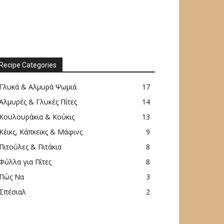
Recipe Categories
Γλυκά & Αλμυρά Ψωμιά
17
Αλμυρές & Γλυκές Πίτες
14
Κουλουράκια & Κούκις
13
Κέικς, Κάπκεϊκς & Μάφινς
9
Πιτούλες & Πιτάκια
8
Φύλλα για Πίτες
8
Πώς Να
3
Σπέσιαλ
2