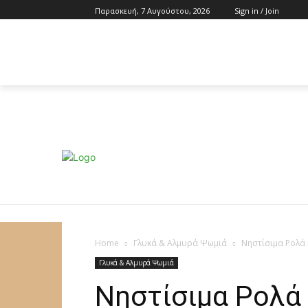
Παρασκευή, 7 Αυγούστου, 2026
Sign in / Join
ΠΊΤΕΣ
ΚΈΙΚ – ΓΛΥΚΆ
ΚΟΥ
Home
Γλυκά & Αλμυρά Ψωμιά
Νηστίσιμα Ρολά 
Γλυκά & Αλμυρά Ψωμιά
Νηστίσιμα Ρολά 