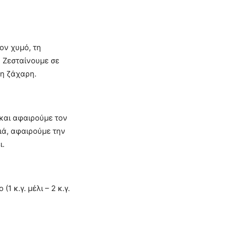
ον χυμό, τη
. Ζεσταίνουμε σε
 η ζάχαρη.
και αφαιρούμε τον
ιά, αφαιρούμε την
ι.
1 κ.γ. μέλι – 2 κ.γ.