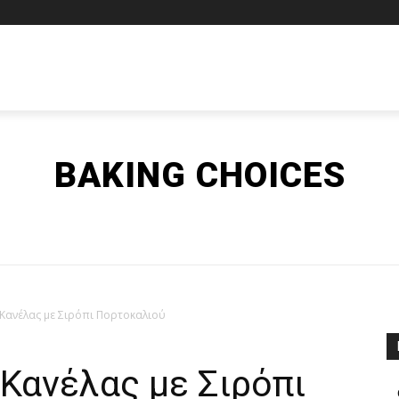
ΛΟΥΡΆΚΙΑ
ΠΙΤΟΎΛΕΣ & ΠΙΤΆΚΙΑ
ΦΎΛΛΑ ΠΊΤΑΣ
BAKING CHOICES
Κανέλας με Σιρόπι Πορτοκαλιού
Κανέλας με Σιρόπι