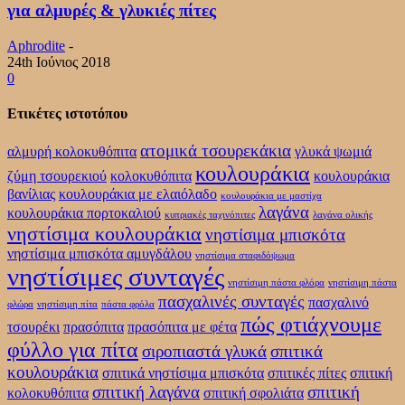
για αλμυρές & γλυκιές πίτες
Aphrodite
-
24th Ιούνιος 2018
0
Ετικέτες ιστοτόπου
ατομικά τσουρεκάκια
αλμυρή κολοκυθόπιτα
γλυκά ψωμιά
κουλουράκια
ζύμη τσουρεκιού
κολοκυθόπιτα
κουλουράκια
βανίλιας
κουλουράκια με ελαιόλαδο
κουλουράκια με μαστίχα
λαγάνα
κουλουράκια πορτοκαλιού
κυπριακές ταχινόπιτες
λαγάνα ολικής
νηστίσιμα κουλουράκια
νηστίσιμα μπισκότα
νηστίσιμα μπισκότα αμυγδάλου
νηστίσιμα σταφιδόψωμα
νηστίσιμες συνταγές
νηστίσιμη πάστα φλόρα
νηστίσιμη πάστα
πασχαλινές συνταγές
πασχαλινό
φλώρα
νηστίσιμη πίτα
πάστα φρόλα
πώς φτιάχνουμε
τσουρέκι
πρασόπιτα
πρασόπιτα με φέτα
φύλλο για πίτα
σιροπιαστά γλυκά
σπιτικά
κουλουράκια
σπιτικά νηστίσιμα μπισκότα
σπιτικές πίτες
σπιτική
σπιτική λαγάνα
σπιτική
κολοκυθόπιτα
σπιτική σφολιάτα