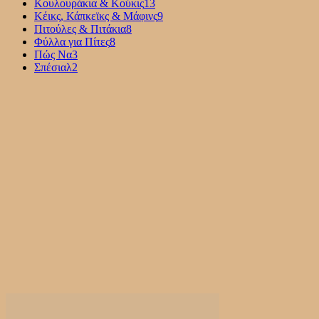
Κουλουράκια & Κούκις
13
Κέικς, Κάπκεϊκς & Μάφινς
9
Πιτούλες & Πιτάκια
8
Φύλλα για Πίτες
8
Πώς Να
3
Σπέσιαλ
2