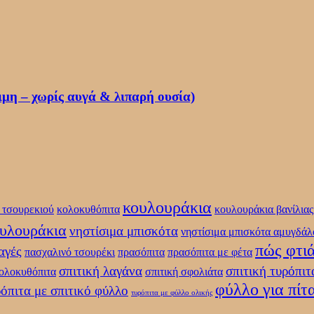
μη – χωρίς αυγά & λιπαρή ουσία)
κουλουράκια
 τσουρεκιού
κολοκυθόπιτα
κουλουράκια βανίλιας
ουλουράκια
νηστίσιμα μπισκότα
νηστίσιμα μπισκότα αμυγδάλ
πώς φτι
αγές
πασχαλινό τσουρέκι
πρασόπιτα
πρασόπιτα με φέτα
σπιτική λαγάνα
σπιτική τυρόπιτ
κολοκυθόπιτα
σπιτική σφολιάτα
φύλλο για πίτ
όπιτα με σπιτικό φύλλο
τυρόπιτα με φύλλο ολικής