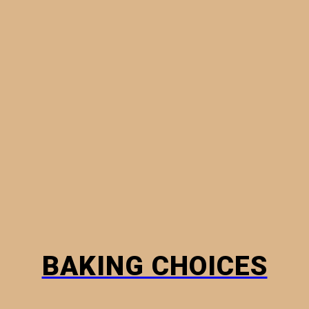
ΠΙΤΟΎΛΕΣ & ΠΙΤΆΚΙΑ
ΦΎΛΛΑ ΠΊΤΑΣ
ΨΩΜΙΆ
ΠΏΣ Ν
BAKING CHOICES