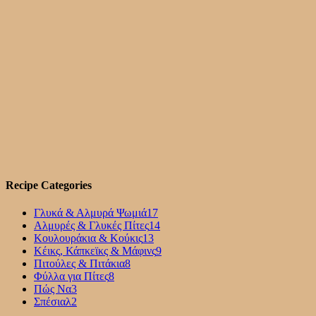
Recipe Categories
Γλυκά & Αλμυρά Ψωμιά
17
Αλμυρές & Γλυκές Πίτες
14
Κουλουράκια & Κούκις
13
Κέικς, Κάπκεϊκς & Μάφινς
9
Πιτούλες & Πιτάκια
8
Φύλλα για Πίτες
8
Πώς Να
3
Σπέσιαλ
2