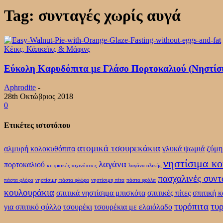
Tag: συνταγές χωρίς αυγά
Κέικς, Κάπκεϊκς & Μάφινς
Εύκολη Καρυδόπιτα με Γλάσο Πορτοκαλιού (Νηστίσι
Aphrodite
-
28th Οκτώβριος 2018
0
Ετικέτες ιστοτόπου
ατομικά τσουρεκάκια
αλμυρή κολοκυθόπιτα
γλυκά ψωμιά
ζύμη
νηστίσιμα κ
λαγάνα
πορτοκαλιού
κυπριακές ταχινόπιτες
λαγάνα ολικής
πασχαλινές συντ
πάστα φλόρα
νηστίσιμη πάστα φλώρα
νηστίσιμη πίτα
πάστα φρόλα
κουλουράκια
σπιτικά νηστίσιμα μπισκότα
σπιτικές πίτες
σπιτική 
τυρόπιτα
τυρ
για σπιτικό φύλλο
τσουρέκι
τσουρέκια με ελαιόλαδο