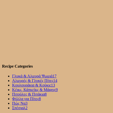
Recipe Categories
Γλυκά & Αλμυρά Ψωμιά
17
Αλμυρές & Γλυκές Πίτες
14
Κουλουράκια & Κούκις
13
Κέικς, Κάπκεϊκς & Μάφινς
9
Πιτούλες & Πιτάκια
8
Φύλλα για Πίτες
8
Πώς Να
3
Σπέσιαλ
2