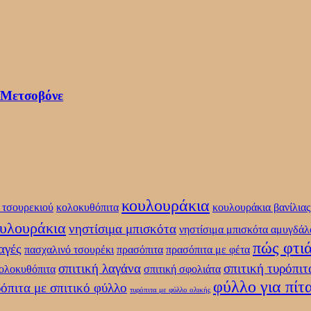
 Μετσοβόνε
κουλουράκια
 τσουρεκιού
κολοκυθόπιτα
κουλουράκια βανίλιας
ουλουράκια
νηστίσιμα μπισκότα
νηστίσιμα μπισκότα αμυγδάλ
πώς φτι
αγές
πασχαλινό τσουρέκι
πρασόπιτα
πρασόπιτα με φέτα
σπιτική λαγάνα
σπιτική τυρόπιτ
κολοκυθόπιτα
σπιτική σφολιάτα
φύλλο για πίτ
όπιτα με σπιτικό φύλλο
τυρόπιτα με φύλλο ολικής