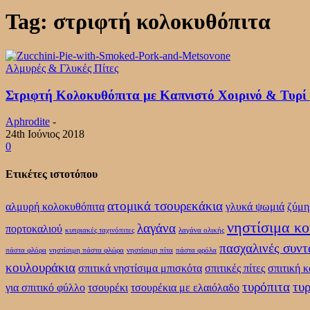
Tag: στριφτή κολοκυθόπιτα
Αλμυρές & Γλυκές Πίτες
Στριφτή Κολοκυθόπιτα με Καπνιστό Χοιρινό & Τυρί
Aphrodite
-
24th Ιούνιος 2018
0
Ετικέτες ιστοτόπου
ατομικά τσουρεκάκια
αλμυρή κολοκυθόπιτα
γλυκά ψωμιά
ζύμη
νηστίσιμα κ
λαγάνα
πορτοκαλιού
κυπριακές ταχινόπιτες
λαγάνα ολικής
πασχαλινές συντ
πάστα φλόρα
νηστίσιμη πάστα φλώρα
νηστίσιμη πίτα
πάστα φρόλα
κουλουράκια
σπιτικά νηστίσιμα μπισκότα
σπιτικές πίτες
σπιτική 
τυρόπιτα
τυρ
για σπιτικό φύλλο
τσουρέκι
τσουρέκια με ελαιόλαδο