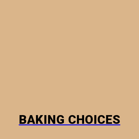
ΠΙΤΟΎΛΕΣ & ΠΙΤΆΚΙΑ
ΦΎΛΛΑ ΠΊΤΑΣ
ΨΩΜΙΆ
ΠΏΣ Ν
BAKING CHOICES