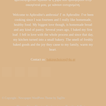
οικογένειά μου, με κάνουν ευτυχισμένη.
Welcome to Aphrodite's ambrosia! I' m Aphrodite. I've been
cooking since I was fourteen and I really like homemade,
healthy food. My biggest love though, is homemade bread
and any kind of pastry. Several years ago, I baked my first
loaf. I fell in love with the whole process and since that day,
my kitchen turned into a small bakery. The smell of freshly
baked goods and the joy they cause to my family, warm my
heart.
Contact us:
bakingchoices@4u.gr
© Copyright - Newspaper WordPress Theme by TagDiv