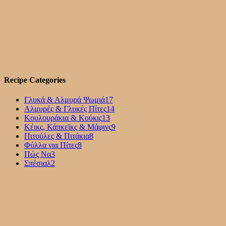
Recipe Categories
Γλυκά & Αλμυρά Ψωμιά
17
Αλμυρές & Γλυκές Πίτες
14
Κουλουράκια & Κούκις
13
Κέικς, Κάπκεϊκς & Μάφινς
9
Πιτούλες & Πιτάκια
8
Φύλλα για Πίτες
8
Πώς Να
3
Σπέσιαλ
2