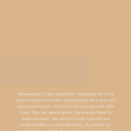
Καλωσορίσατε! Είμαι η Αφροδίτη. Μαγειρεύω από τα 14
και μου αρέσει το σπιτικό, υγιεινό φαγητό. Αυτό όμως που
αγαπώ περισσότερο, είναι το σπιτικό ψωμί και κάθε είδος
ζύμης. Πριν από αρκετά χρόνια, ζύμωσα και έψησα το
πρώτο μου ψωμί. Από εκείνη τη μέρα, η κουζίνα μου
μεταμορφώθηκε σε μικρό αρτοποιείο. Η μυρωδιά των
φρεσκοψημένων αγαθών & η χαρά που προσφέρουν στην