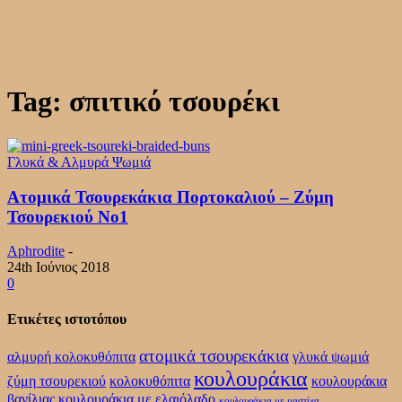
Tag: σπιτικό τσουρέκι
Γλυκά & Αλμυρά Ψωμιά
Ατομικά Τσουρεκάκια Πορτοκαλιού – Ζύμη
Τσουρεκιού Νο1
Aphrodite
-
24th Ιούνιος 2018
0
Ετικέτες ιστοτόπου
ατομικά τσουρεκάκια
αλμυρή κολοκυθόπιτα
γλυκά ψωμιά
κουλουράκια
ζύμη τσουρεκιού
κολοκυθόπιτα
κουλουράκια
βανίλιας
κουλουράκια με ελαιόλαδο
κουλουράκια με μαστίχα