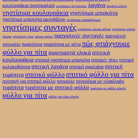
λαγάνα
κουλουράκια πορτοκαλιού
κυπριακές ταχινόπιτες
λαγάνα ολικής
νηστίσιμα κουλουράκια
νηστίσιμα μπισκότα
νηστίσιμα μπισκότα αμυγδάλου
νηστίσιμα σταφιδόψωμα
νηστίσιμες συνταγές
νηστίσιμη πάστα φλόρα
νηστίσιμη πάστα
πασχαλινές συνταγές
πασχαλινό
φλώρα
νηστίσιμη πίτα
πάστα φρόλα
πώς φτιάχνουμε
τσουρέκι
πρασόπιτα
πρασόπιτα με φέτα
φύλλο για πίτα
σιροπιαστά γλυκά
σπιτικά
κουλουράκια
σπιτικά νηστίσιμα μπισκότα
σπιτικές πίτες
σπιτική
σπιτική λαγάνα
σπιτική
κολοκυθόπιτα
σπιτική σφολιάτα
σπιτικό φύλλο για πίτα
σπιτικό φύλλο
τυρόπιτα
συνταγή για σπιτικό φύλλο
τσουρέκι
τσουρέκια με ελαιόλαδο
τυρόπιτα
τυρόπιτα με σπιτικό φύλλο
τυρόπιτα με φύλλο ολικής
φύλλο για πίτα
φύλλο για πίτα ολικής