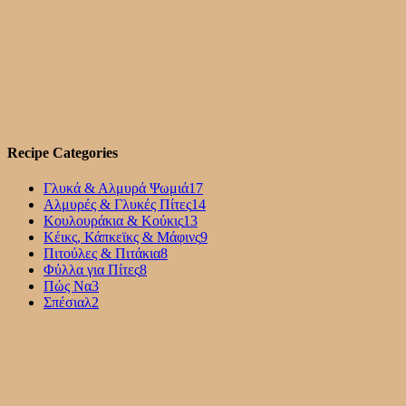
Recipe Categories
Γλυκά & Αλμυρά Ψωμιά
17
Αλμυρές & Γλυκές Πίτες
14
Κουλουράκια & Κούκις
13
Κέικς, Κάπκεϊκς & Μάφινς
9
Πιτούλες & Πιτάκια
8
Φύλλα για Πίτες
8
Πώς Να
3
Σπέσιαλ
2