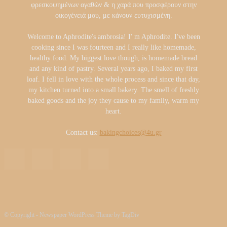
φρεσκοψημένων αγαθών & η χαρά που προσφέρουν στην
οικογένειά μου, με κάνουν ευτυχισμένη.
Welcome to Aphrodite's ambrosia! I' m Aphrodite. I've been
cooking since I was fourteen and I really like homemade,
healthy food. My biggest love though, is homemade bread
and any kind of pastry. Several years ago, I baked my first
loaf. I fell in love with the whole process and since that day,
my kitchen turned into a small bakery. The smell of freshly
baked goods and the joy they cause to my family, warm my
heart.
Contact us:
bakingchoices@4u.gr
© Copyright - Newspaper WordPress Theme by TagDiv