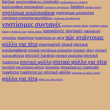
βανίλιας
κουλουράκια με ελαιόλαδο
κουλουράκια με μαστίχα
λαγάνα
κουλουράκια πορτοκαλιού
κυπριακές ταχινόπιτες
λαγάνα ολικής
νηστίσιμα κουλουράκια
νηστίσιμα μπισκότα
νηστίσιμα μπισκότα αμυγδάλου
νηστίσιμα σταφιδόψωμα
νηστίσιμες συνταγές
νηστίσιμη πάστα φλόρα
νηστίσιμη πάστα
πασχαλινές συνταγές
πασχαλινό
φλώρα
νηστίσιμη πίτα
πάστα φρόλα
πώς φτιάχνουμε
τσουρέκι
πρασόπιτα
πρασόπιτα με φέτα
φύλλο για πίτα
σιροπιαστά γλυκά
σπιτικά
κουλουράκια
σπιτικά νηστίσιμα μπισκότα
σπιτικές πίτες
σπιτική
σπιτική λαγάνα
σπιτική
κολοκυθόπιτα
σπιτική σφολιάτα
σπιτικό φύλλο για πίτα
σπιτικό φύλλο
τυρόπιτα
συνταγή για σπιτικό φύλλο
τσουρέκι
τσουρέκια με ελαιόλαδο
τυρόπιτα
τυρόπιτα με σπιτικό φύλλο
τυρόπιτα με φύλλο ολικής
φύλλο για πίτα
φύλλο για πίτα ολικής