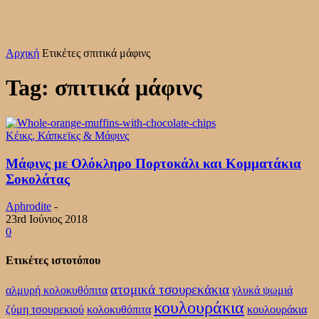
Αρχική
Ετικέτες
σπιτικά μάφινς
Tag: σπιτικά μάφινς
Κέικς, Κάπκεϊκς & Μάφινς
Μάφινς με Ολόκληρο Πορτοκάλι και Κομματάκια
Σοκολάτας
Aphrodite
-
23rd Ιούνιος 2018
0
Ετικέτες ιστοτόπου
ατομικά τσουρεκάκια
αλμυρή κολοκυθόπιτα
γλυκά ψωμιά
κουλουράκια
ζύμη τσουρεκιού
κολοκυθόπιτα
κουλουράκια