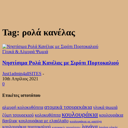
Tag: ρολά κανέλας
Γλυκά & Αλμυρά Ψωμιά
Νηστίσιμα Ρολά Κανέλας με Σιρόπι Πορτοκαλιού
Just1admin4allSITES
-
10th Απρίλιος 2021
0
Ετικέτες ιστοτόπου
ατομικά τσουρεκάκια
αλμυρή κολοκυθόπιτα
γλυκά ψωμιά
κουλουράκια
ζύμη τσουρεκιού
κολοκυθόπιτα
κουλουράκια
βανίλιας
κουλουράκια με ελαιόλαδο
κουλουράκια με μαστίχα
λαγάνα
κουλουράκια πορτοκαλιού
κυπριακές ταχινόπιτες
λαγάνα ολικής