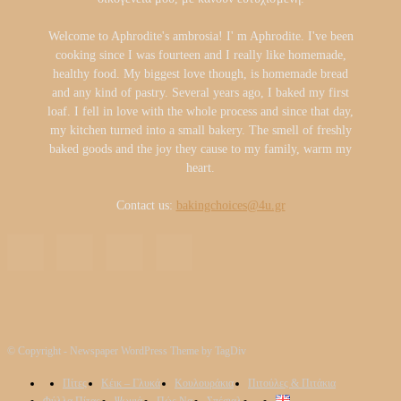
Welcome to Aphrodite's ambrosia! I' m Aphrodite. I've been
cooking since I was fourteen and I really like homemade,
healthy food. My biggest love though, is homemade bread
and any kind of pastry. Several years ago, I baked my first
loaf. I fell in love with the whole process and since that day,
my kitchen turned into a small bakery. The smell of freshly
baked goods and the joy they cause to my family, warm my
heart.
Contact us:
bakingchoices@4u.gr
© Copyright - Newspaper WordPress Theme by TagDiv
Πίτες
Κέικ – Γλυκά
Κουλουράκια
Πιτούλες & Πιτάκια
Φύλλα Πίτας
Ψωμιά
Πώς Να
Σπέσιαλ