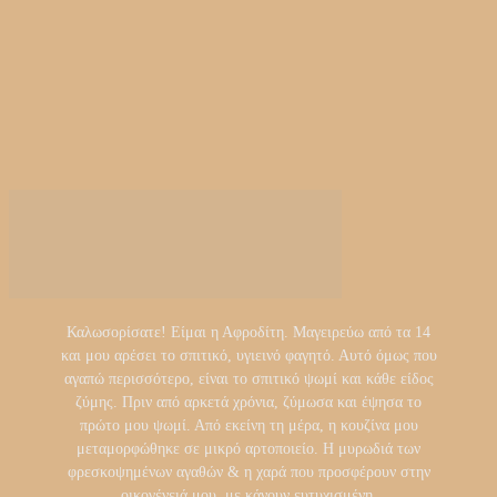
Καλωσορίσατε! Είμαι η Αφροδίτη. Μαγειρεύω από τα 14
και μου αρέσει το σπιτικό, υγιεινό φαγητό. Αυτό όμως που
αγαπώ περισσότερο, είναι το σπιτικό ψωμί και κάθε είδος
ζύμης. Πριν από αρκετά χρόνια, ζύμωσα και έψησα το
πρώτο μου ψωμί. Από εκείνη τη μέρα, η κουζίνα μου
μεταμορφώθηκε σε μικρό αρτοποιείο. Η μυρωδιά των
φρεσκοψημένων αγαθών & η χαρά που προσφέρουν στην
οικογένειά μου, με κάνουν ευτυχισμένη.