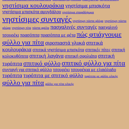
νηστίσιμα κουλουράκια
νηστίσιμα μπισκότα
νηστίσιμα μπισκότα αμυγδάλου
νηστίσιμα σταφιδόψωμα
νηστίσιμες συνταγές
νηστίσιμη πάστα φλόρα
νηστίσιμη πάστα
πασχαλινές συνταγές
πασχαλινό
φλώρα
νηστίσιμη πίτα
πάστα φρόλα
πώς φτιάχνουμε
τσουρέκι
πρασόπιτα
πρασόπιτα με φέτα
φύλλο για πίτα
σιροπιαστά γλυκά
σπιτικά
κουλουράκια
σπιτικά νηστίσιμα μπισκότα
σπιτικές πίτες
σπιτική
σπιτική λαγάνα
σπιτική
κολοκυθόπιτα
σπιτική σφολιάτα
σπιτικό φύλλο για πίτα
σπιτικό φύλλο
τυρόπιτα
συνταγή για σπιτικό φύλλο
τσουρέκι
τσουρέκια με ελαιόλαδο
τυρόπιτα
τυρόπιτα με σπιτικό φύλλο
τυρόπιτα με φύλλο ολικής
φύλλο για πίτα
φύλλο για πίτα ολικής