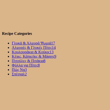
Recipe Categories
Γλυκά & Αλμυρά Ψωμιά
17
Αλμυρές & Γλυκές Πίτες
14
Κουλουράκια & Κούκις
13
Κέικς, Κάπκεϊκς & Μάφινς
9
Πιτούλες & Πιτάκια
8
Φύλλα για Πίτες
8
Πώς Να
3
Σπέσιαλ
2