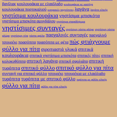
βανίλιας
κουλουράκια με ελαιόλαδο
κουλουράκια με μαστίχα
λαγάνα
κουλουράκια πορτοκαλιού
κυπριακές ταχινόπιτες
λαγάνα ολικής
νηστίσιμα κουλουράκια
νηστίσιμα μπισκότα
νηστίσιμα μπισκότα αμυγδάλου
νηστίσιμα σταφιδόψωμα
νηστίσιμες συνταγές
νηστίσιμη πάστα φλόρα
νηστίσιμη πάστα
πασχαλινές συνταγές
πασχαλινό
φλώρα
νηστίσιμη πίτα
πάστα φρόλα
πώς φτιάχνουμε
τσουρέκι
πρασόπιτα
πρασόπιτα με φέτα
φύλλο για πίτα
σιροπιαστά γλυκά
σπιτικά
κουλουράκια
σπιτικά νηστίσιμα μπισκότα
σπιτικές πίτες
σπιτική
σπιτική λαγάνα
σπιτική
κολοκυθόπιτα
σπιτική σφολιάτα
σπιτικό φύλλο για πίτα
σπιτικό φύλλο
τυρόπιτα
συνταγή για σπιτικό φύλλο
τσουρέκι
τσουρέκια με ελαιόλαδο
τυρόπιτα
τυρόπιτα με σπιτικό φύλλο
τυρόπιτα με φύλλο ολικής
φύλλο για πίτα
φύλλο για πίτα ολικής