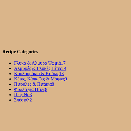
Recipe Categories
Γλυκά & Αλμυρά Ψωμιά
17
Αλμυρές & Γλυκές Πίτες
14
Κουλουράκια & Κούκις
13
Κέικς, Κάπκεϊκς & Μάφινς
9
Πιτούλες & Πιτάκια
8
Φύλλα για Πίτες
8
Πώς Να
3
Σπέσιαλ
2