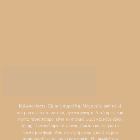
Καλωσορίσατε! Είμαι η Αφροδίτη. Μαγειρεύω από τα 14
και μου αρέσει το σπιτικό, υγιεινό φαγητό. Αυτό όμως που
αγαπώ περισσότερο, είναι το σπιτικό ψωμί και κάθε είδος
ζύμης. Πριν από αρκετά χρόνια, ζύμωσα και έψησα το
πρώτο μου ψωμί. Από εκείνη τη μέρα, η κουζίνα μου
μεταμορφώθηκε σε μικρό αρτοποιείο. Η μυρωδιά των