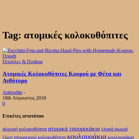
Tag: ατομικές κολοκυθόπιτες
Πιτούλες & Πιτάκια
Ατομικές Κολοκυθόπιτες Κουρού με Φέτα και
Ανθότυρο
Aphrodite
-
18th Αύγουστος 2018
0
Ετικέτες ιστοτόπου
ατομικά τσουρεκάκια
αλμυρή κολοκυθόπιτα
γλυκά ψωμιά
κουλουράκια
ζύμη τσουρεκιού
κολοκυθόπιτα
κουλουράκια