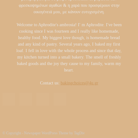
φρεσκοψημένων αγαθών & η χαρά που προσφέρουν στην
οικογένειά μου, με κάνουν ευτυχισμένη.
Welcome to Aphrodite's ambrosia! I' m Aphrodite. I've been
cooking since I was fourteen and I really like homemade,
healthy food. My biggest love though, is homemade bread
and any kind of pastry. Several years ago, I baked my first
loaf. I fell in love with the whole process and since that day,
my kitchen turned into a small bakery. The smell of freshly
baked goods and the joy they cause to my family, warm my
heart.
Contact us:
bakingchoices@4u.gr
© Copyright - Newspaper WordPress Theme by TagDiv