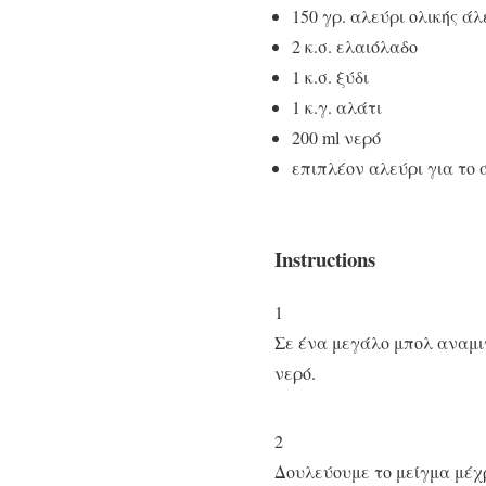
150 γρ. αλεύρι ολικής άλ
2 κ.σ. ελαιόλαδο
1 κ.σ. ξύδι
1 κ.γ. αλάτι
200 ml νερό
επιπλέον αλεύρι για το
Instructions
1
Σε ένα μεγάλο μπολ αναμιγ
νερό.
2
Δουλεύουμε το μείγμα μέχ